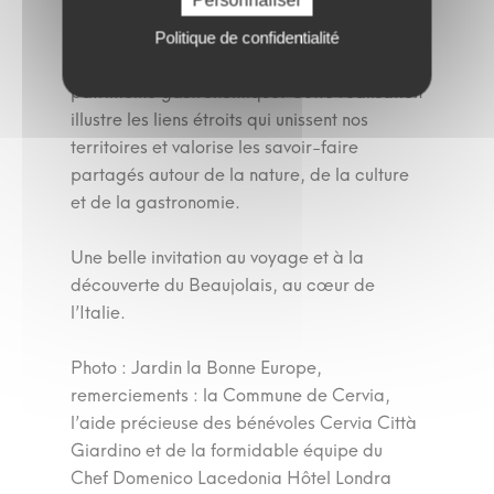
Le parcours se poursuit symboliquement le
long de la Saône, guidant les visiteurs
Politique de confidentialité
jusqu’à Lyon, ville reconnue pour son
patrimoine gastronomique. Cette réalisation
illustre les liens étroits qui unissent nos
territoires et valorise les savoir-faire
partagés autour de la nature, de la culture
et de la gastronomie.
Une belle invitation au voyage et à la
découverte du Beaujolais, au cœur de
l’Italie.
Photo : Jardin la Bonne Europe,
remerciements : la Commune de Cervia,
l’aide précieuse des bénévoles Cervia Città
Giardino et de la formidable équipe du
Chef Domenico Lacedonia Hôtel Londra