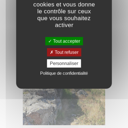
cookies et vous donne
le contrôle sur ceux
que vous souhaitez
activer
Visite guidée/commentée
Visite contée « Les
Mystères de la Pierre »
Tout accepter
Tout refuser
Charnay
Personnaliser
Le 19 août
Politique de confidentialité