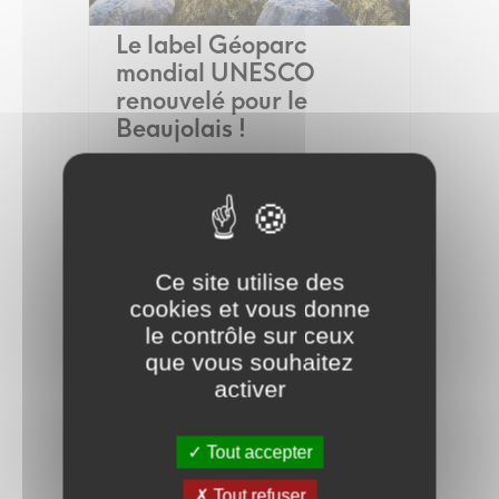
Le label Géoparc
mondial UNESCO
renouvelé pour le
Beaujolais !
Du 31 mars au 12 avril
Ce site utilise des
cookies et vous donne
le contrôle sur ceux
que vous souhaitez
activer
Tout accepter
Portrait : le
Géopartenaire du mois
Tout refuser