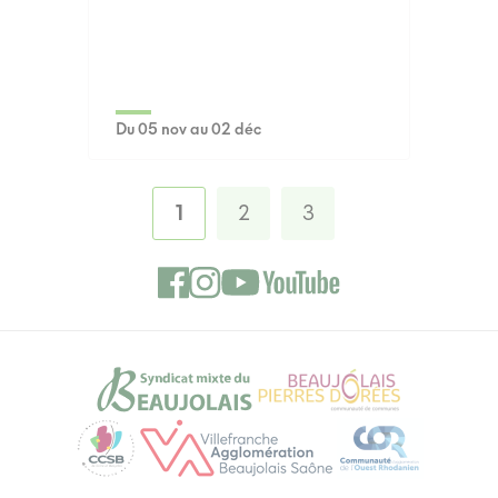
Du 05 nov au 02 déc
1
2
3