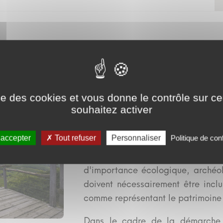
Qu'est-ce qu'un 
ise des cookies et vous donne le contrôle sur 
souhaitez activer
Pour l'UNESCO, dans le cadre d
 accepter
Tout refuser
Personnaliser
Politique de conf
être qualifié de géosite au regard
rareté, sa portée éducative, sa
d'importance écologique, archéolo
doivent nécessairement être incl
comme représentant le patrimoine
Dans le cadre de la démarche 