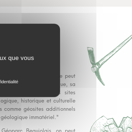
Géosite ?
ceux que vous
u label Géoparc "un site peut
identialité
 de son intérêt scientifique, sa
 valeur esthétique. Les sites
gique, historique et culturelle
us comme géosites additionnels
 géologique immatériel."
Géoparc Beaujolais, on peut